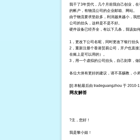
我干了3年货代，几个月前我自己创业，在香港注册有物
的帐户，有物流公司的企业邮箱、网站。
由于物流要求垫款多，利润越来越小，我想
公司的抬头，这样是不是不好。
硬件设备已经齐全，有以下几条，我该如
1，更改下公司名呢，同时更改下银行抬头，费用
2，重新注册个香港贸易公司，开户也直接开贸
在账上是可以用的）。
3，用一个虚拟的公司抬头，自己刻章，做
各位大侠有更好的建议，请不吝赐教，小
[[i] 本帖最后由 tradeguangzhou 于 2010-12-
网友解答
?主，您好！
我是黎小姐！