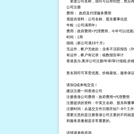
更改公司名称，我司可以帮到您，然后再
公司注册
费用： 政府及代理服务费用
需提供资料：公司名称、股东董事信息
年检
（公司满周年）
费用：政府费用+代理费用，今年可以优惠2
时间：1周
报税
（新公司满18个月）
无运作，帐户无收款：业务不活跃报告（0
有运作，帐户有记录：核数报告
审计
香港直办,
离岸公司
注册/
年审
/审计报税,价
更名我司可享受优惠。价格最低，服务保
请加Q或来电交流！
建议注册一间香港公司
注册
香港公司费用
：政府费用+代理费用
注册提供的资料：中英文名称、股东和董
注册时间：从递交文件日期开始7--8个工
需要注意的是注册香港公司主要的不同就
和服务质量都是非常重要的。
详情请来电咨询