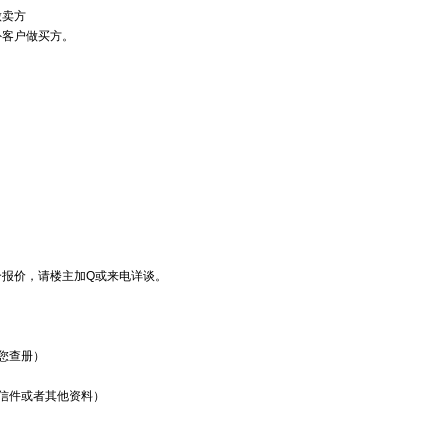
做卖方
外客户做买方。
合报价，请楼主加Q或来电详谈。
您查册）
信件或者其他资料）