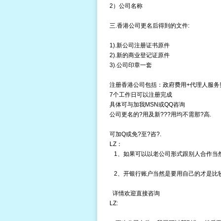
2）公司名称
三.香港公司更名后得到的文件:
1).新公司注册证书原件
2).新的商业登记证原件
3).公司印章一套
注册香港公司包括：政府费用+代理人服务
7个工作日可以注册完成
具体可与加我MSN或QQ咨询
公司更名的?用及新???用均不需那?高.
可加Q或免?至?咨?.
LZ：
1、如果可以以老公司形式跟别人合作当
2、开银行账户当然是要用自己的才是比
详情欢迎直接咨询
LZ: