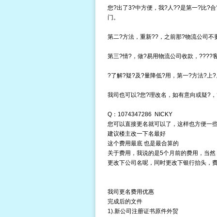
您?出了3?中方便，我?人??是第一?比?
门
。
第二?方法，重新??，之前那?物流公司不要
第三?情?，做?易用物流公司收款，????
?了解?疑?及?量降低?用，第一?方法?上?
我司也可以?您?理改名，如有意向或疑?，
Q：1074347286 NICKY
您可以直接更名就可以了，这样也方便一
建议楼主改一下名最好
这个费用最底 也是最合算的
关于费用，我说的是5个月前的费用，当然
更改下公司名呢，同时更改下银行抬头，费用大概
我司更名费用优惠
完成后的文件
1).新公司注册证书原件外贸