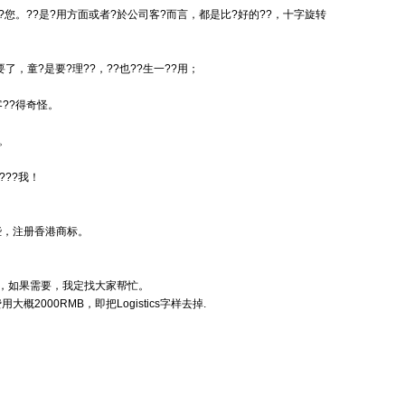
合?您。??是?用方面或者?於公司客?而言，都是比?好的??，
十字旋转
了，童?是要?理??，??也??生一??用；
客??得奇怪。
。
???我！
些，
注册香港商标
。
，如果需要，我定找大家帮忙。
2000RMB，即把Logistics字样去掉.