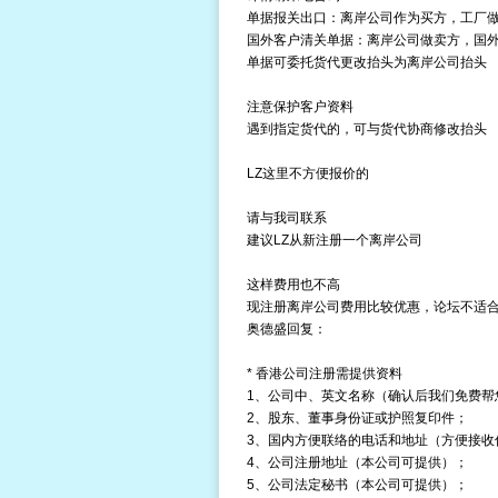
单据报关出口：离岸公司作为买方，工厂
国外客户清关单据：离岸公司做卖方，国
单据可委托货代更改抬头为离岸公司抬头
注意保护客户资料
遇到指定货代的，可与货代协商修改抬头
LZ这里不方便报价的
请与我司联系
建议LZ从新注册一个离岸公司
这样费用也不高
现
注册离岸公司
费用比较优惠，论坛不适
奥德盛回复：
*
香港公司注册
需提供资料
1、公司中、英文名称（确认后我们免费帮
2、股东、董事身份证或护照复印件；
3、国内方便联络的电话和地址（方便接收
4、公司注册地址（本公司可提供）；
5、公司法定秘书（本公司可提供）；