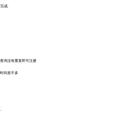
完成.
，查询没有重复即可注册
册时间差不多
.